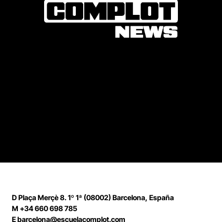
D
Plaça Merçè 8. 1º 1ª (08002) Barcelona, España
M
+34 660 698 785
E
barcelona@escuelacomplot.com