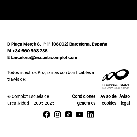
D
Plaça Merçè 8. 1º 1ª (08002) Barcelona, España
M
+34 660 698 785
E
barcelona@escuelacomplot.com
Todos nuestros Programas son bonificables a
través de:
© Complot Escuela de
Condiciones
Aviso de
Aviso
Creatividad – 2005-2025
generales
cookies
legal