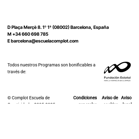
D
Plaça Merçè 8. 1º 1ª (08002) Barcelona, España
M
+34 660 698 785
E
barcelona@escuelacomplot.com
Todos nuestros Programas son bonificables a
través de:
© Complot Escuela de
Condiciones
Aviso de
Aviso
Creatividad – 2005-2025
generales
cookies
legal