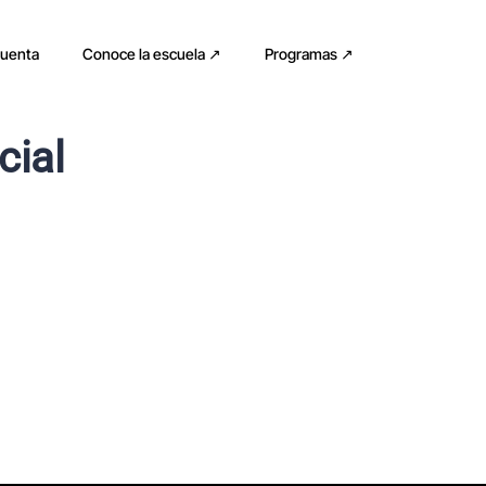
cuenta
Conoce la escuela ↗
Programas ↗
cial